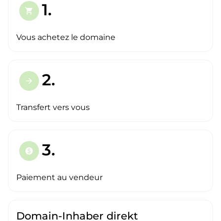
1.
shopping_cart
Vous achetez le domaine
2.
arrow_forward
Transfert vers vous
3.
paid
Paiement au vendeur
Domain-Inhaber direkt