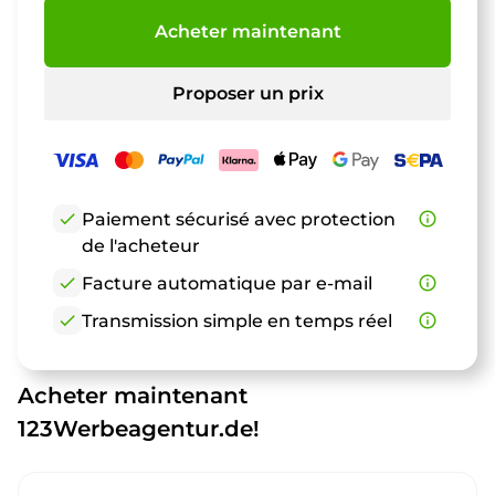
Acheter maintenant
Proposer un prix
check
Paiement sécurisé avec protection
info_outline
de l'acheteur
check
Facture automatique par e-mail
info_outline
check
Transmission simple en temps réel
info_outline
Acheter maintenant
123Werbeagentur.de!