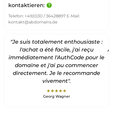
kontaktieren:
help
Telefon: +49(0)30 / 36428897 E-Mail:
kontakt@abdomains.de
"Je suis totalement enthousiaste :
"
l'achat a été facile, j'ai reçu
A
immédiatement l'AuthCode pour le
c
domaine et j'ai pu commencer
directement. Je le recommande
vivement".
star
star
star
star
star
Georg Wagner