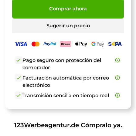
Comprar ahora
Sugerir un precio
check
Pago seguro con protección del
info_outline
comprador
check
Facturación automática por correo
info_outline
electrónico
check
Transmisión sencilla en tiempo real
info_outline
123Werbeagentur.de Cómpralo ya.