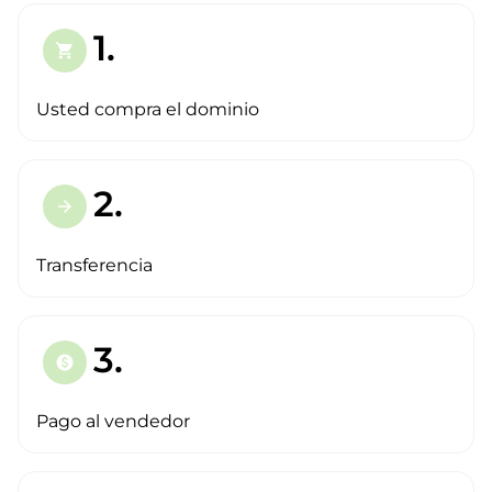
1.
shopping_cart
Usted compra el dominio
2.
arrow_forward
Transferencia
3.
paid
Pago al vendedor