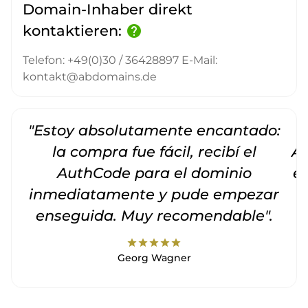
Domain-Inhaber direkt
kontaktieren:
help
Telefon: +49(0)30 / 36428897 E-Mail:
kontakt@abdomains.de
"Estoy absolutamente encantado:
la compra fue fácil, recibí el
Am
AuthCode para el dominio
e
inmediatamente y pude empezar
enseguida. Muy recomendable".
star
star
star
star
star
Georg Wagner