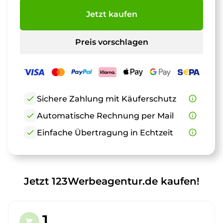
Jetzt kaufen
Preis vorschlagen
check
Sichere Zahlung mit Käuferschutz
info_outline
check
Automatische Rechnung per Mail
info_outline
check
Einfache Übertragung in Echtzeit
info_outline
Jetzt 123Werbeagentur.de kaufen!
1.
shopping_cart