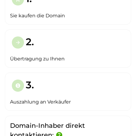
Sie kaufen die Domain
2.
arrow_forward
Übertragung zu Ihnen
3.
paid
Auszahlung an Verkäufer
Domain-Inhaber direkt
kontaktieren:
help