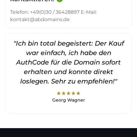
Telefon: +49(0)30 / 36428897 E-Mail:
kontakt@abdomains.de
"Ich bin total begeistert: Der Kauf
war einfach, ich habe den
AuthCode für die Domain sofort
erhalten und konnte direkt
loslegen. Sehr zu empfehlen!"
star
star
star
star
star
Georg Wagner